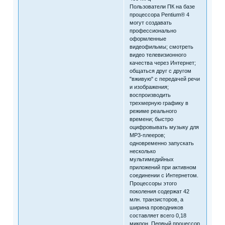
Пользователи ПК на базе
процессора Pentium® 4
могут создавать
профессионально
оформленные
видеофильмы; смотреть
видео телевизионного
качества через Интернет;
общаться друг с другом
"вживую" с передачей речи
и изображения;
воспроизводить
трехмерную графику в
режиме реального
времени; быстро
оцифровывать музыку для
MP3-плееров;
одновременно запускать
несколько
мультимедийных
приложений при активном
соединении с Интернетом.
Процессоры этого
поколения содержат 42
млн. транзисторов, а
ширина проводников
составляет всего 0,18
микрон. Первый процессор