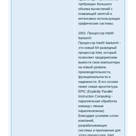
требующих большого
объема вычислений с
плавающей запятой и
интенсивно использующих
графические системы.
2001: Процессор Intel®
Itanium®
Процессор Intel® Itanium® -
это новый 64-разрядный
процессор Intel, который
позволяет предприятиям
вывести свои компьютеры
на новый уровень
производительности,
функциональности и
надежности. В его основе
лежит новая архитектура
EPIC (Explicitly Parallel
Instruction Computing -
параллельная обработка
команд с явным
параллелизмом).
Благодаря усилиям сотен
компаний,
разрабатывающих
системы и приложения для
этого процессора, Intel