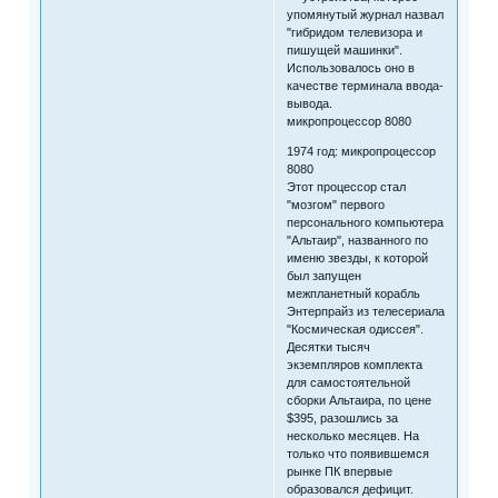
упомянутый журнал назвал
"гибридом телевизора и
пишущей машинки".
Использовалось оно в
качестве терминала ввода-
вывода.
микропроцессор 8080
1974 год: микропроцессор
8080
Этот процессор стал
"мозгом" первого
персонального компьютера
"Альтаир", названного по
именю звезды, к которой
был запущен
межпланетный корабль
Энтерпрайз из телесериала
"Космическая одиссея".
Десятки тысяч
экземпляров комплекта
для самостоятельной
сборки Альтаира, по цене
$395, разошлись за
несколько месяцев. На
только что появившемся
рынке ПК впервые
образовался дефицит.