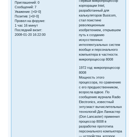
Первый микропроцессор
Приглашений:
0
корпорации Intel,
Сообщений:
7
разработанный для
Уважение:
[+0/-0]
калькуляторов Busicom,
Позитив:
[+0/-0]
стал поистине
Провел на форуме:
революционным
1 час 16 минут
изобретением, открывшем
Последний визит:
2008-01-20 16:22:00
путь к созданию
искусственных
интеллектуальных систем
вообще и персонального
компьютера в частности.
микропроцессор 8008
1972 год: микропроцессор
8008
Мощность этого
процессора, по сравнению
с его предшественником,
возросла вдвое. По
сообщению журнала Radio
Electronics, известный
энтузиаст вычислительных
технологий Дон Ланкастер
(Don Lancaster) применил
процессор 8008 в
разработке прототипа
персонального компьютера
— устройства, которое