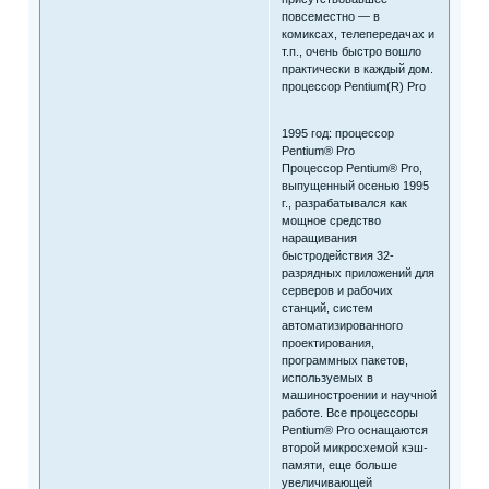
повсеместно — в
комиксах, телепередачах и
т.п., очень быстро вошло
практически в каждый дом.
процессор Pentium(R) Pro
1995 год: процессор
Pentium® Pro
Процессор Pentium® Pro,
выпущенный осенью 1995
г., разрабатывался как
мощное средство
наращивания
быстродействия 32-
разрядных приложений для
серверов и рабочих
станций, систем
автоматизированного
проектирования,
программных пакетов,
используемых в
машиностроении и научной
работе. Все процессоры
Pentium® Pro оснащаются
второй микросхемой кэш-
памяти, еще больше
увеличивающей