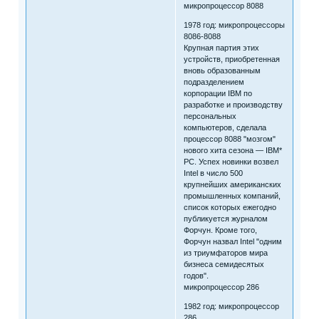
микропроцессор 8088
1978 год: микропроцессоры
8086-8088
Крупная партия этих
устройств, приобретенная
вновь образованным
подразделением
корпорации IBM по
разработке и производству
персональных
компьютеров, сделала
процессор 8088 "мозгом"
нового хита сезона — IBM*
PC. Успех новинки возвел
Intel в число 500
крупнейших американских
промышленных компаний,
список которых ежегодно
публикуется журналом
Форчун. Кроме того,
Форчун назвал Intel "одним
из триумфаторов мира
бизнеса семидесятых
годов".
микропроцессор 286
1982 год: микропроцессор
286