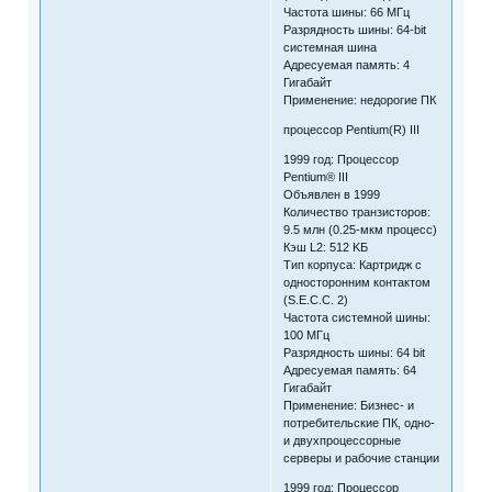
Частота шины: 66 МГц
Разрядность шины: 64-bit
системная шина
Адресуемая память: 4
Гигабайт
Применение: недорогие ПК
процессор Pentium(R) III
1999 год: Процессор
Pentium® III
Объявлен в 1999
Количество транзисторов:
9.5 млн (0.25-мкм процесс)
Кэш L2: 512 KБ
Тип корпуса: Картридж с
односторонним контактом
(S.E.C.C. 2)
Частота системной шины:
100 MГц
Разрядность шины: 64 bit
Адресуемая память: 64
Гигабайт
Применение: Бизнес- и
потребительские ПК, одно-
и двухпроцессорные
серверы и рабочие станции
1999 год: Процессор