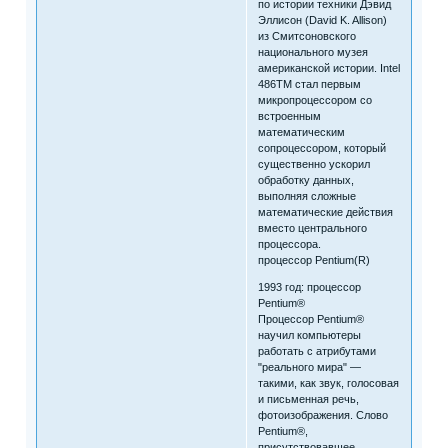
по истории техники Дэвид
Эллисон (David K. Allison)
из Смитсоновского
национального музея
американской истории. Intel
486TM стал первым
микропроцессором со
встроенным
математическим
сопроцессором, который
существенно ускорил
обработку данных,
выполняя сложные
математические действия
вместо центрального
процессора.
процессор Pentium(R)
1993 год: процессор
Pentium®
Процессор Pentium®
научил компьютеры
работать с атрибутами
"реального мира" —
такими, как звук, голосовая
и письменная речь,
фотоизображения. Слово
Pentium®,
присутствовавшее