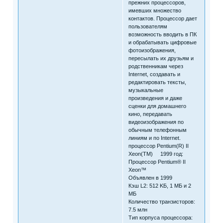
прежних процессоров,
имевших множество
контактов. Процессор дает
пользователям
возможность вводить в ПК
и обрабатывать цифровые
фотоизображения,
пересылать их друзьям и
родственникам через
Internet, создавать и
редактировать тексты,
музыкальные
произведения и даже
сценки для домашнего
кино, передавать
видеоизображения по
обычным телефонным
линиям и по Internet.
процессор Pentium(R) II
Xeon(TM) 1999 год:
Процессор Pentium® II
Xeon™
Объявлен в 1999
Кэш L2: 512 KБ, 1 МБ и 2
МБ
Количество транзисторов:
7.5 млн
Тип корпуса процессора: