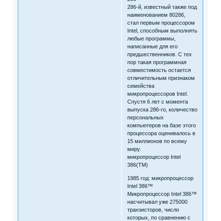
286-й, известный также под
наименованием 80286,
стал первым процессором
Intel, способным выполнять
любые программы,
написанные для его
предшественников. С тех
пор такая программная
совместимость остается
отличительным признаком
семейства
микропроцессоров Intel.
Спустя 6 лет с момента
выпуска 286-го, количество
персональных
компьютеров на базе этого
процессора оценивалось в
15 миллионов по всему
миру.
микропроцессор Intel
386(TM)
1985 год: микропроцессор
Intel 386™
Микропроцессор Intel 386™
насчитывал уже 275000
транзисторов, число
которых, по сравнению с