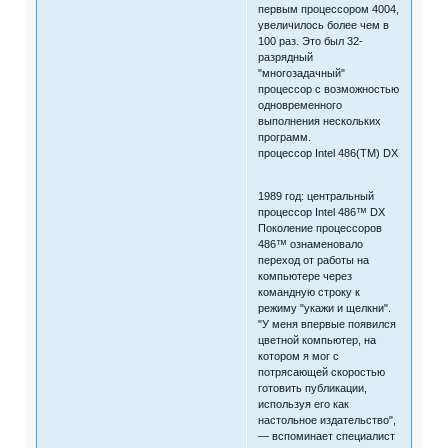
первым процессором 4004,
увеличилось более чем в
100 раз. Это был 32-
разрядный
"многозадачный"
процессор с возможностью
одновременного
выполнения нескольких
программ.
процессор Intel 486(TM) DX
1989 год: центральный
процессор Intel 486™ DX
Поколение процессоров
486™ ознаменовало
переход от работы на
компьютере через
командную строку к
режиму "укажи и щелкни".
"У меня впервые появился
цветной компьютер, на
котором я мог с
потрясающей скоростью
готовить публикации,
используя его как
настольное издательство",
— вспоминает специалист