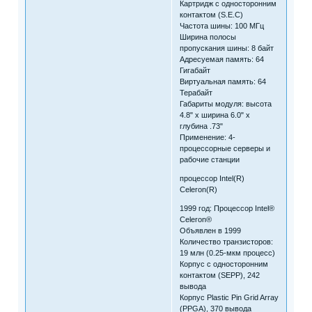
Картридж с односторонним
контактом (S.E.C)
Частота шины: 100 МГц
Ширина полосы
пропускания шины: 8 байт
Адресуемая память: 64
Гигабайт
Виртуальная память: 64
Терабайт
Габариты модуля: высота
4.8" x ширина 6.0" x
глубина .73"
Применение: 4-
процессорные серверы и
рабочие станции
процессор Intel(R)
Celeron(R)
1999 год: Процессор Intel®
Celeron®
Объявлен в 1999
Количество транзисторов:
19 млн (0.25-мкм процесс)
Корпус с односторонним
контактом (SEPP), 242
вывода
Корпус Plastic Pin Grid Array
(PPGA), 370 вывода