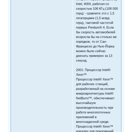
Intel, 4004, работал со
скоростью 108 КГц (108 000
герц) - сравните это с 1,5
гигагерцами (1,5 млрд
герц), тактовой частотой
первых Pentium® 4. Если
бы скорость автомобилей
возросла бы на столько же
порядков, то от Сан-
Франциско до Нью-Йорка
можно было сейчас
доехать примерно за 13
секунд.
2001: Процессор Intel®
Xeon™
Процессор Intel® Xeon™
для рабочих станций,
разработанный на основе
микроархитектуры Intel®
NetBurst™, обеспечивает
высочайшую
производительность при
работе многопоточных
приложений в
многозадачной среде.
Процессор Intel® Xeon™
идеален для приложений,