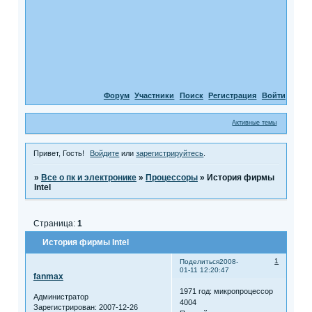
Форум
Участники
Поиск
Регистрация
Войти
Активные темы
Привет, Гость!
Войдите
или
зарегистрируйтесь
.
»
Все о пк и электронике
»
Процессоры
»
История фирмы
Intel
Страница:
1
История фирмы Intel
1
Поделиться
2008-
01-11 12:20:47
fanmax
1971 год: микропроцессор
Администратор
4004
Зарегистрирован
: 2007-12-26