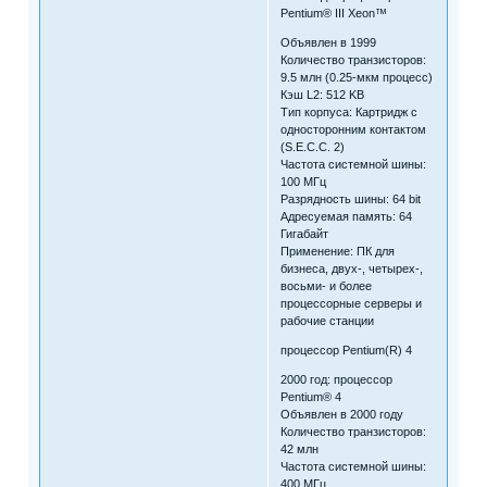
Pentium® III Xeon™
Объявлен в 1999
Количество транзисторов:
9.5 млн (0.25-мкм процесс)
Кэш L2: 512 KB
Тип корпуса: Картридж с
односторонним контактом
(S.E.C.C. 2)
Частота системной шины:
100 MГц
Разрядность шины: 64 bit
Адресуемая память: 64
Гигабайт
Применение: ПК для
бизнеса, двух-, четырех-,
восьми- и более
процессорные серверы и
рабочие станции
процессор Pentium(R) 4
2000 год: процессор
Pentium® 4
Объявлен в 2000 году
Количество транзисторов:
42 млн
Частота системной шины:
400 MГц