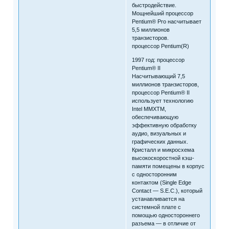
быстродействие.
Мощнейший процессор
Pentium® Pro насчитывает
5,5 миллионов
транзисторов.
процессор Pentium(R)
1997 год: процессор
Pentium® II
Насчитывающий 7,5
миллионов транзисторов,
процессор Pentium® II
использует технологию
Intel MMXTM,
обеспечивающую
эффективную обработку
аудио, визуальных и
графических данных.
Кристалл и микросхема
высокоскоростной кэш-
памяти помещены в корпус
с односторонним
контактом (Single Edge
Contact — S.E.C.), который
устанавливается на
системной плате с
помощью одностороннего
разъема — в отличие от